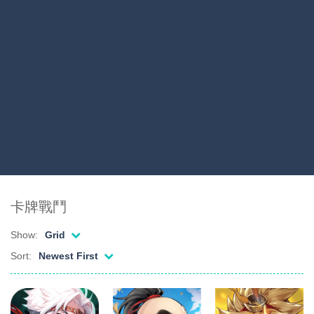
卡牌戰鬥
Show:
Grid
Sort:
Newest First