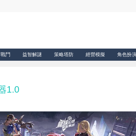
牌戰鬥
益智解謎
策略塔防
經營模擬
角色扮
1.0