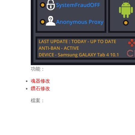
功能：
魂器修改
鑽石修改
檔案：