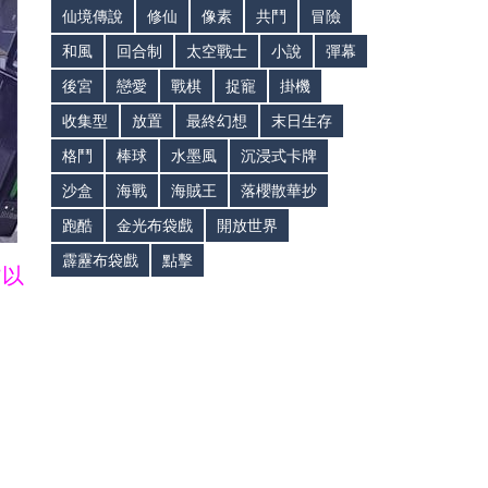
仙境傳說
修仙
像素
共鬥
冒險
和風
回合制
太空戰士
小說
彈幕
後宮
戀愛
戰棋
捉寵
掛機
收集型
放置
最終幻想
末日生存
格鬥
棒球
水墨風
沉浸式卡牌
沙盒
海戰
海賊王
落櫻散華抄
跑酷
金光布袋戲
開放世界
霹靂布袋戲
點擊
皆以