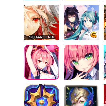
卡牌戰鬥
卡牌戰鬥
奧義同花順 修改器
王國 5：繼承者 修改
2.0.3
器1.1.1
1.77K
1.63K
卡牌戰鬥
SERVANT of
THRONES(サーヴ
ァント オブ スロー
卡牌戰鬥
ンズ) 修改器1.2.0
神無月 修改器1.06
965
2.56K
卡牌戰鬥
卡牌戰鬥
守護戰姬 修改器
飛行少女學園 修改
1.12
器1.0