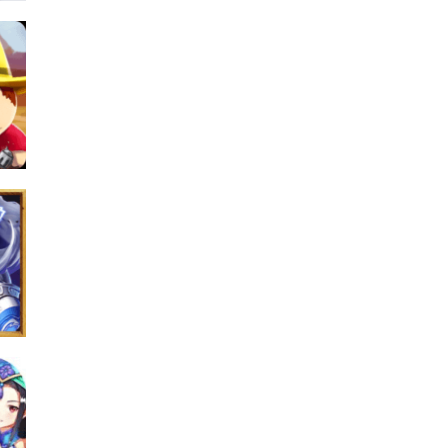
器
21K
破
96K
0