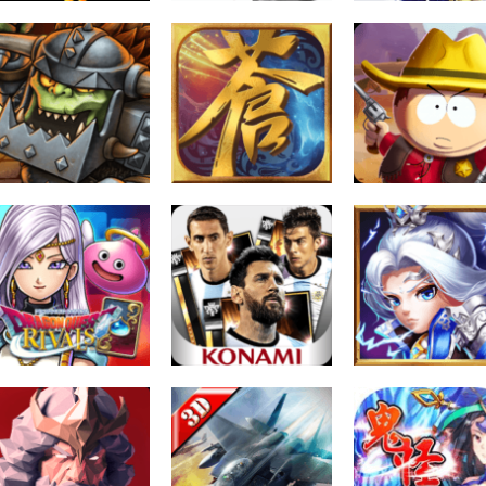
卡牌戰鬥
DRAGON BALL
LEGENDS 七龍珠
卡牌戰鬥
卡牌戰鬥
激戰傳說 修改器
神鬼奇航 M 修改器
將星之演武 修改
1.1.0
1.8.9
1.1.0
17.5K
1.76K
1.
卡牌戰鬥
卡牌戰鬥
獸魂戰起來 修改器
南方四賤客：電話
卡牌戰鬥
1.0
蒼天王者 修改器1.0
壞狂 修改器2.1.0
930
1.37K
1.
卡牌戰鬥
勇者鬥惡龍 強敵對
卡牌戰鬥
決(ドラゴンクエス
PES CARD
トライバルズ) 修改
COLLECTION 修改
卡牌戰鬥
器1.0.1
器1.0
霸業縱橫 修改器1.