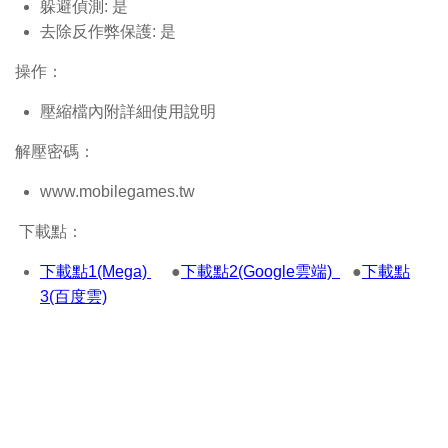
躲避偵測: 是
去除反作弊保護: 是
操作：
壓縮檔內附詳細使用說明
解壓密碼：
www.mobilegames.tw
下載點：
下載點1(Mega)
●
下載點2(Google雲端)
●
下載點
3(百度雲)