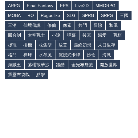
ARPG
Final Fantasy
FPS
Live2D
MMORPG
MOBA
RO
Roguelike
SLG
SPRG
SRPG
三國
三消
仙境傳說
修仙
像素
共鬥
冒險
和風
回合制
太空戰士
小說
彈幕
後宮
戀愛
戰棋
捉寵
掛機
收集型
放置
最終幻想
末日生存
格鬥
棒球
水墨風
沉浸式卡牌
沙盒
海戰
海賊王
落櫻散華抄
跑酷
金光布袋戲
開放世界
霹靂布袋戲
點擊