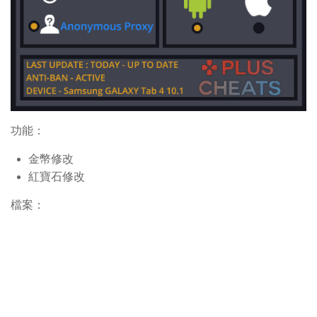
功能：
金幣修改
紅寶石修改
檔案：