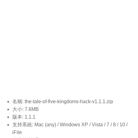
名稱: the-tale-of-five-kingdoms-hack-v1.1.1
.zip
大小: 7.6MB
版本: 1.1.1
支持系統: Mac (any) / Windows XP / Vista / 7 / 8 / 10 /
iFile