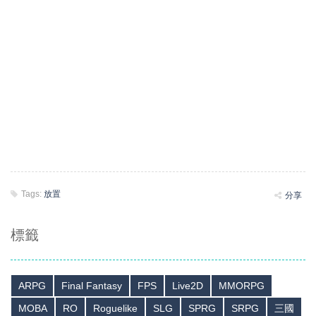
Tags:
放置
分享
標籤
ARPG
Final Fantasy
FPS
Live2D
MMORPG
MOBA
RO
Roguelike
SLG
SPRG
SRPG
三國