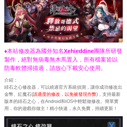
♦本站修改器為國外知名Xehieddine團隊所研發
製作，絕對無病毒無木馬置入，所有檔案皆以
防毒軟體掃描過，請放心下載安心使用。
介紹：
緋石之心修改器，可以繞過官方系統偵測，讓你成功修改出
金幣、紅魔石(
請適度的修改，以免被發現作弊
)，支持最新
版本的緋石之心，在Android和iOS中輕鬆做修改。簡單實
用，你的遊戲你做主！精小快速，永久免費，持續更新！