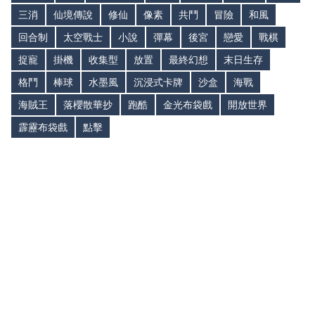
三消
仙境傳說
修仙
像素
共鬥
冒險
和風
回合制
太空戰士
小說
彈幕
後宮
戀愛
戰棋
捉寵
掛機
收集型
放置
最終幻想
末日生存
格鬥
棒球
水墨風
沉浸式卡牌
沙盒
海戰
海賊王
落櫻散華抄
跑酷
金光布袋戲
開放世界
霹靂布袋戲
點擊