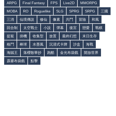
ARPG
Final Fantasy
FPS
Live2D
MMORPG
MOBA
RO
Roguelike
SLG
SPRG
SRPG
三國
三消
仙境傳說
修仙
像素
共鬥
冒險
和風
回合制
太空戰士
小說
彈幕
後宮
戀愛
戰棋
捉寵
掛機
收集型
放置
最終幻想
末日生存
格鬥
棒球
水墨風
沉浸式卡牌
沙盒
海戰
海賊王
落櫻散華抄
跑酷
金光布袋戲
開放世界
霹靂布袋戲
點擊