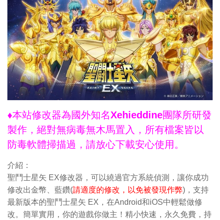
♦本站修改器為國外知名Xehieddine團隊所研發
製作，絕對無病毒無木馬置入，所有檔案皆以
防毒軟體掃描過，請放心下載安心使用。
介紹：
聖鬥士星矢 EX修改器，可以繞過官方系統偵測，讓你成功
修改出金幣、藍鑽(
請適度的修改，以免被發現作弊
)，支持
最新版本的聖鬥士星矢 EX，在Android和iOS中輕鬆做修
改。簡單實用，你的遊戲你做主！精小快速，永久免費，持