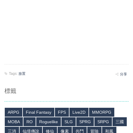
Tags:
放置
分享
標籤
ARPG
Final Fantasy
FPS
Live2D
MMORPG
MOBA
RO
Roguelike
SLG
SPRG
SRPG
三國
三消
仙境傳說
修仙
像素
共鬥
冒險
和風