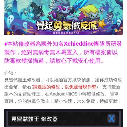
♦本站修改器為國外知名Xehieddine團隊所研發
製作，絕對無病毒無木馬置入，所有檔案皆以
防毒軟體掃描過，請放心下載安心使用。
介紹：
見習骷髏王修改器，可以繞過官方系統偵測，讓你成功修改
出金幣、鑽石(
請適度的修改，以免被發現作弊
)，支持最新
版本的見習骷髏王，在Android和iOS中輕鬆做修改。簡單
實用，你的遊戲你做主！精小快速，永久免費，持續更新！