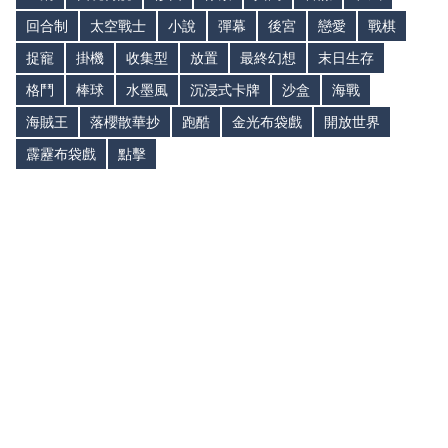
回合制
太空戰士
小說
彈幕
後宮
戀愛
戰棋
捉寵
掛機
收集型
放置
最終幻想
末日生存
格鬥
棒球
水墨風
沉浸式卡牌
沙盒
海戰
海賊王
落櫻散華抄
跑酷
金光布袋戲
開放世界
霹靂布袋戲
點擊