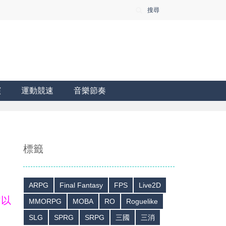
搜尋
演
運動競速
音樂節奏
標籤
ARPG
Final Fantasy
FPS
Live2D
皆以
MMORPG
MOBA
RO
Roguelike
SLG
SPRG
SRPG
三國
三消