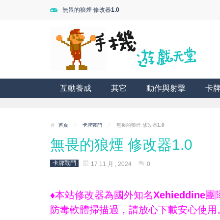
無畏的狼煙 修改器1.0
互動養成
其它
動作與射擊
卡
首頁
/
卡牌戰鬥
/
無畏的狼煙 修改器1.0
無畏的狼煙 修改器1.0
卡牌戰鬥
17 11 月 , 2024
0
♦本站修改器為國外知名Xehieddi
防毒軟體掃描過，請放心下載安心使用