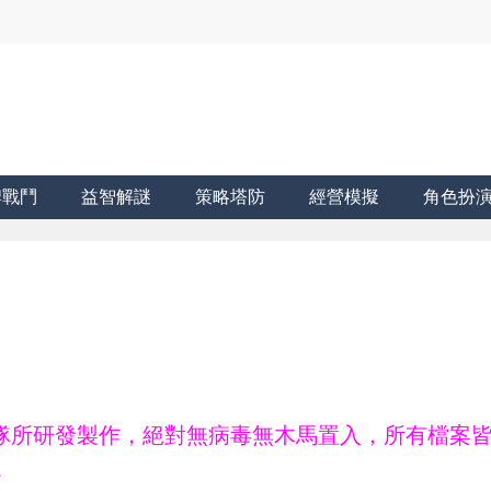
牌戰鬥
益智解謎
策略塔防
經營模擬
角色扮
ne團隊所研發製作，絕對無病毒無木馬置入，所有檔案
。