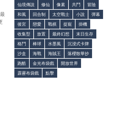
仙境傳說
修仙
像素
共鬥
冒險
持最
和風
回合制
太空戰士
小說
彈幕
更
後宮
戀愛
戰棋
捉寵
掛機
收集型
放置
最終幻想
末日生存
格鬥
棒球
水墨風
沉浸式卡牌
沙盒
海戰
海賊王
落櫻散華抄
跑酷
金光布袋戲
開放世界
霹靂布袋戲
點擊