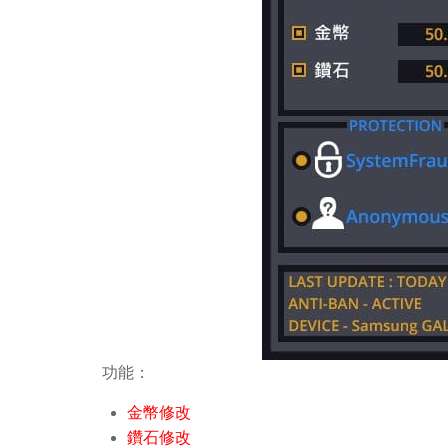
功能：
金幣修改
鑽石修改