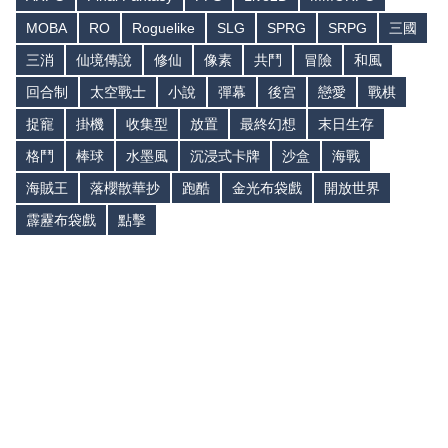
MOBA
RO
Roguelike
SLG
SPRG
SRPG
三國
三消
仙境傳說
修仙
像素
共鬥
冒險
和風
回合制
太空戰士
小說
彈幕
後宮
戀愛
戰棋
捉寵
掛機
收集型
放置
最終幻想
末日生存
格鬥
棒球
水墨風
沉浸式卡牌
沙盒
海戰
海賊王
落櫻散華抄
跑酷
金光布袋戲
開放世界
霹靂布袋戲
點擊