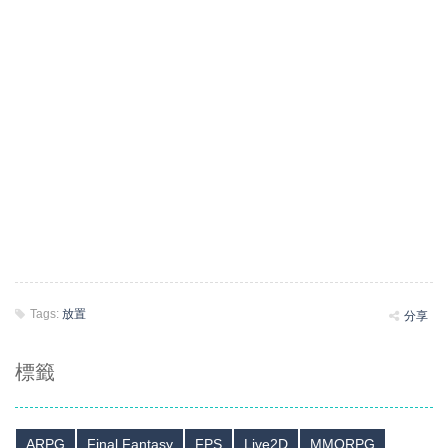
Tags:
放置
分享
標籤
ARPG
Final Fantasy
FPS
Live2D
MMORPG