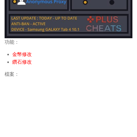
功能：
金幣修改
鑽石修改
檔案：