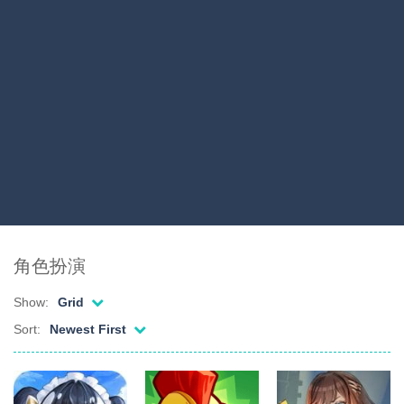
角色扮演
Show:
Grid
Sort:
Newest First