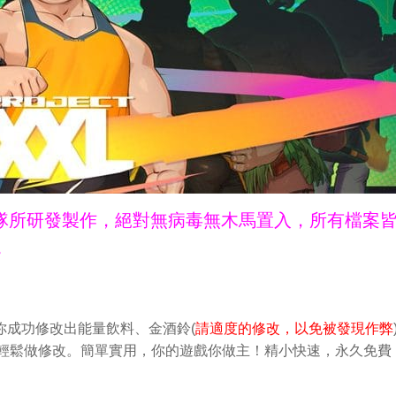
ne團隊所研發製作，絕對無病毒無木馬置入，所有檔案
。
你成功修改出能量飲料、金酒鈴(
請適度的修改，以免被發現作弊
iOS中輕鬆做修改。簡單實用，你的遊戲你做主！精小快速，永久免費