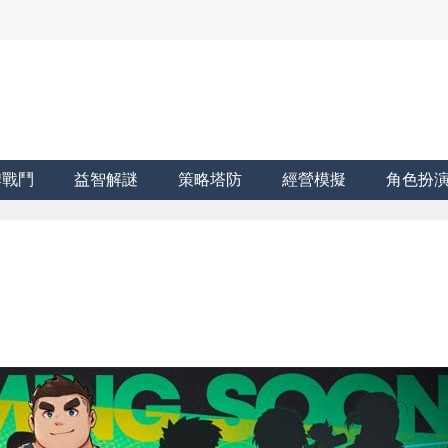
牌戰鬥
益智解謎
策略塔防
經營模擬
角色扮