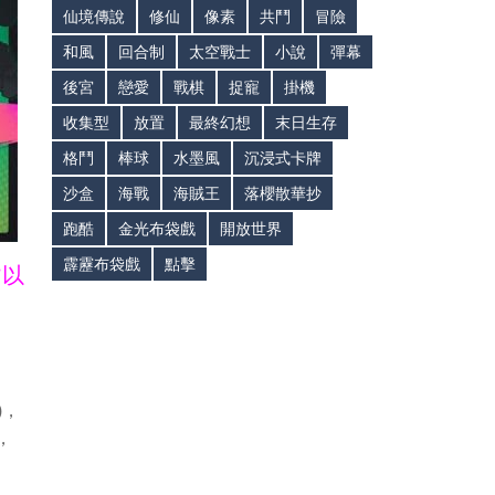
仙境傳說
修仙
像素
共鬥
冒險
和風
回合制
太空戰士
小說
彈幕
後宮
戀愛
戰棋
捉寵
掛機
收集型
放置
最終幻想
末日生存
格鬥
棒球
水墨風
沉浸式卡牌
沙盒
海戰
海賊王
落櫻散華抄
跑酷
金光布袋戲
開放世界
霹靂布袋戲
點擊
皆以
)，
，