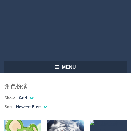
MENU
角色扮演
Show:
Grid
Sort:
Newest First