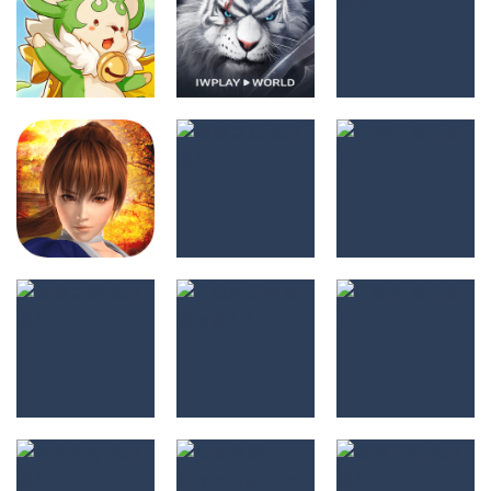
角色扮演
角色扮演
完美世界 M 修改
角色扮演
魔力寶貝 M 修改
異世界之絆 修改
器1.0
器1.0
器1.0
2K
2.22K
948
角色扮演
角色扮演
角色扮演
生死格鬥 M 修改
聖境之花 修改器
妖神記 修改器
器1.0.1
1.0
1.0
1.55K
1.17K
1.45K
角色扮演
角色扮演
太陽之都 修改器
不休的烏拉拉 修
角色扮演
可愛谷 修改器
1.1
改器1.4.2