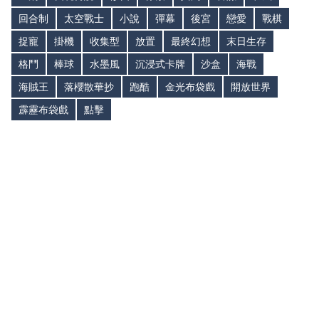
回合制
太空戰士
小說
彈幕
後宮
戀愛
戰棋
捉寵
掛機
收集型
放置
最終幻想
末日生存
格鬥
棒球
水墨風
沉浸式卡牌
沙盒
海戰
海賊王
落櫻散華抄
跑酷
金光布袋戲
開放世界
霹靂布袋戲
點擊