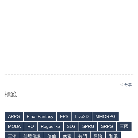
分享
標籤
ARPG
Final Fantasy
FPS
Live2D
MMORPG
MOBA
RO
Roguelike
SLG
SPRG
SRPG
三國
三消
仙境傳說
修仙
像素
共鬥
冒險
和風