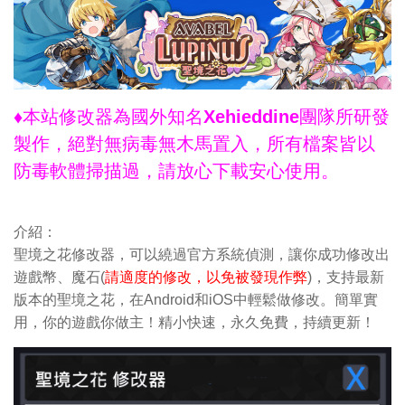
♦本站修改器為國外知名Xehieddine團隊所研發
製作，絕對無病毒無木馬置入，所有檔案皆以
防毒軟體掃描過，請放心下載安心使用。
介紹：
聖境之花修改器，可以繞過官方系統偵測，讓你成功修改出
遊戲幣、魔石(
請適度的修改，以免被發現作弊
)，支持最新
版本的聖境之花，在Android和iOS中輕鬆做修改。簡單實
用，你的遊戲你做主！精小快速，永久免費，持續更新！