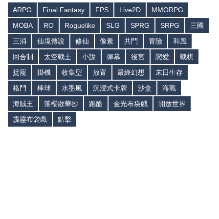
ARPG
Final Fantasy
FPS
Live2D
MMORPG
MOBA
RO
Roguelike
SLG
SPRG
SRPG
三國
三消
仙境傳說
修仙
像素
共鬥
冒險
和風
回合制
太空戰士
小說
彈幕
後宮
戀愛
戰棋
捉寵
掛機
收集型
放置
最終幻想
末日生存
格鬥
棒球
水墨風
沉浸式卡牌
沙盒
海戰
海賊王
落櫻散華抄
跑酷
金光布袋戲
開放世界
霹靂布袋戲
點擊