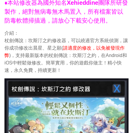
♦本站修改器為國外知名Xehieddine團隊所研發
製作，絕對無病毒無木馬置入，所有檔案皆以
防毒軟體掃描過，請放心下載安心使用。
介紹：
杖劍傳說：坎斯汀之約修改器，可以繞過官方系統偵測，讓
你成功修改出晨星、星之願(
請適度的修改，以免被發現作
弊
)，支持最新版本的杖劍傳說：坎斯汀之約，在Android和
iOS中輕鬆做修改。簡單實用，你的遊戲你做主！精小快
速，永久免費，持續更新！