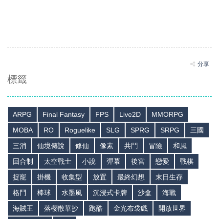
分享
標籤
ARPG
Final Fantasy
FPS
Live2D
MMORPG
MOBA
RO
Roguelike
SLG
SPRG
SRPG
三國
三消
仙境傳說
修仙
像素
共鬥
冒險
和風
回合制
太空戰士
小說
彈幕
後宮
戀愛
戰棋
捉寵
掛機
收集型
放置
最終幻想
末日生存
格鬥
棒球
水墨風
沉浸式卡牌
沙盒
海戰
海賊王
落櫻散華抄
跑酷
金光布袋戲
開放世界