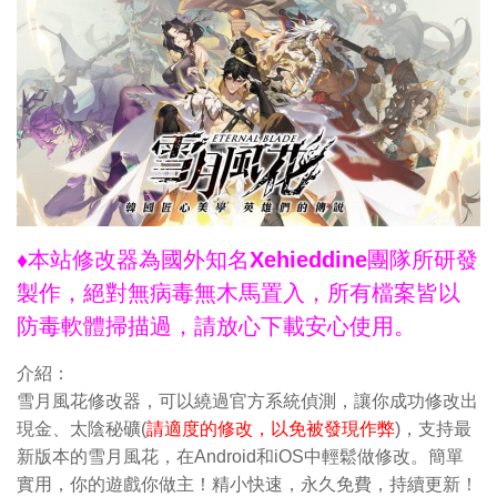
♦本站修改器為國外知名Xehieddine團隊所研發
製作，絕對無病毒無木馬置入，所有檔案皆以
防毒軟體掃描過，請放心下載安心使用。
介紹：
雪月風花修改器，可以繞過官方系統偵測，讓你成功修改出
現金、太陰秘礦(
請適度的修改，以免被發現作弊
)，支持最
新版本的雪月風花，在Android和iOS中輕鬆做修改。簡單
實用，你的遊戲你做主！精小快速，永久免費，持續更新！