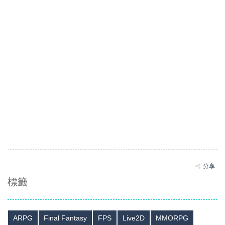
分享
標籤
ARPG
Final Fantasy
FPS
Live2D
MMORPG