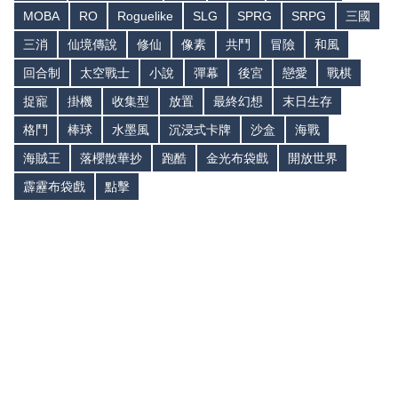
MOBA
RO
Roguelike
SLG
SPRG
SRPG
三國
三消
仙境傳說
修仙
像素
共鬥
冒險
和風
回合制
太空戰士
小說
彈幕
後宮
戀愛
戰棋
捉寵
掛機
收集型
放置
最終幻想
末日生存
格鬥
棒球
水墨風
沉浸式卡牌
沙盒
海戰
海賊王
落櫻散華抄
跑酷
金光布袋戲
開放世界
霹靂布袋戲
點擊