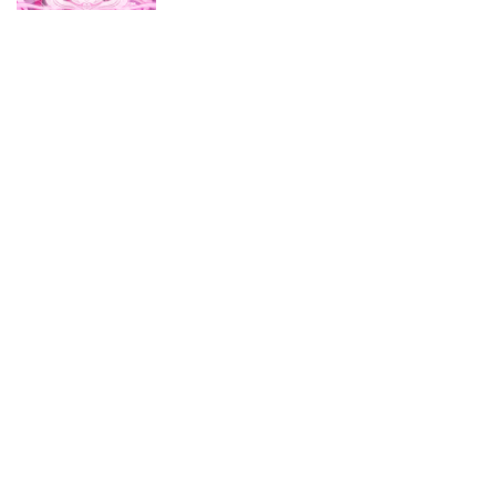
其它
農園婚友社 修改
器1.0
1.13K