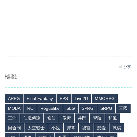
分享
標籤
ARPG
Final Fantasy
FPS
Live2D
MMORPG
MOBA
RO
Roguelike
SLG
SPRG
SRPG
三國
三消
仙境傳說
修仙
像素
共鬥
冒險
和風
回合制
太空戰士
小說
彈幕
後宮
戀愛
戰棋