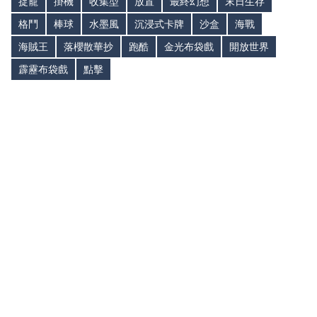
捉寵
掛機
收集型
放置
最終幻想
末日生存
格鬥
棒球
水墨風
沉浸式卡牌
沙盒
海戰
海賊王
落櫻散華抄
跑酷
金光布袋戲
開放世界
霹靂布袋戲
點擊