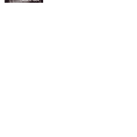
角色扮演
魔女兵器 修改器
1.0
1.08K