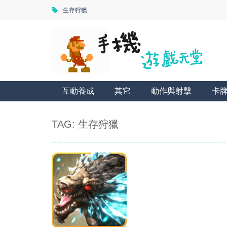
生存狩獵
互動養成
其它
動作與射擊
卡
TAG: 生存狩獵