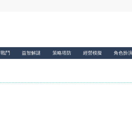
牌戰鬥
益智解謎
策略塔防
經營模擬
角色扮