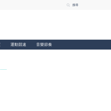
搜尋
演
運動競速
音樂節奏