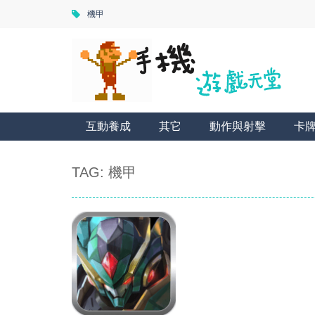
機甲
互動養成
其它
動作與射擊
卡
TAG: 機甲