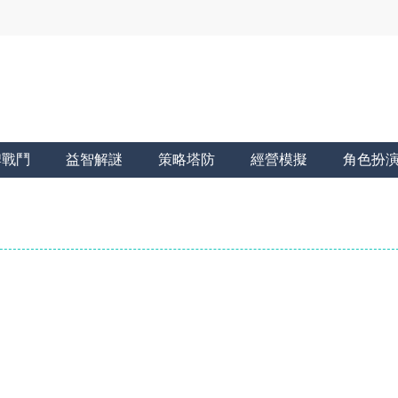
牌戰鬥
益智解謎
策略塔防
經營模擬
角色扮