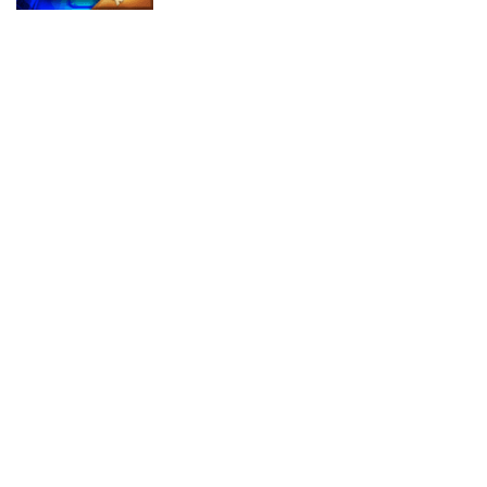
動作與射擊
交鋒聯盟 修改器
1.0
1.55K