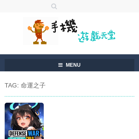
MENU
TAG: 命運之子