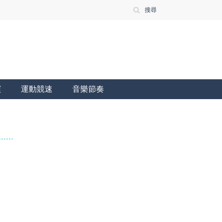
搜尋
演
運動競速
音樂節奏