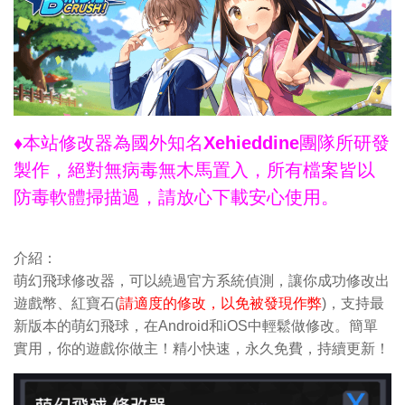
♦本站修改器為國外知名Xehieddine團隊所研發
製作，絕對無病毒無木馬置入，所有檔案皆以
防毒軟體掃描過，請放心下載安心使用。
介紹：
萌幻飛球修改器，可以繞過官方系統偵測，讓你成功修改出
遊戲幣、紅寶石(
請適度的修改，以免被發現作弊
)，支持最
新版本的萌幻飛球，在Android和iOS中輕鬆做修改。簡單
實用，你的遊戲你做主！精小快速，永久免費，持續更新！