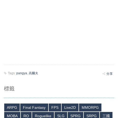
Tags:
pangya
,
高爾夫
分享
標籤
ARPG
Final Fantasy
FPS
Live2D
MMORPG
MOBA
RO
Roguelike
SLG
SPRG
SRPG
三國