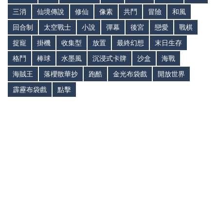
三消
仙境傳說
修仙
像素
共鬥
冒險
和風
回合制
太空戰士
小說
彈幕
後宮
戀愛
戰棋
捉寵
掛機
收集型
放置
最終幻想
末日生存
格鬥
棒球
水墨風
沉浸式卡牌
沙盒
海戰
海賊王
落櫻散華抄
跑酷
金光布袋戲
開放世界
霹靂布袋戲
點擊