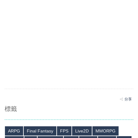
分享
標籤
ARPG
Final Fantasy
FPS
Live2D
MMORPG