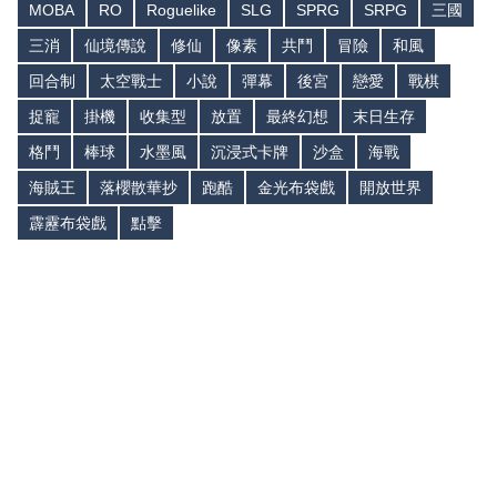
MOBA
RO
Roguelike
SLG
SPRG
SRPG
三國
三消
仙境傳說
修仙
像素
共鬥
冒險
和風
回合制
太空戰士
小說
彈幕
後宮
戀愛
戰棋
捉寵
掛機
收集型
放置
最終幻想
末日生存
格鬥
棒球
水墨風
沉浸式卡牌
沙盒
海戰
海賊王
落櫻散華抄
跑酷
金光布袋戲
開放世界
霹靂布袋戲
點擊