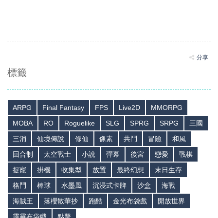
分享
標籤
ARPG
Final Fantasy
FPS
Live2D
MMORPG
MOBA
RO
Roguelike
SLG
SPRG
SRPG
三國
三消
仙境傳說
修仙
像素
共鬥
冒險
和風
回合制
太空戰士
小說
彈幕
後宮
戀愛
戰棋
捉寵
掛機
收集型
放置
最終幻想
末日生存
格鬥
棒球
水墨風
沉浸式卡牌
沙盒
海戰
海賊王
落櫻散華抄
跑酷
金光布袋戲
開放世界
霹靂布袋戲
點擊