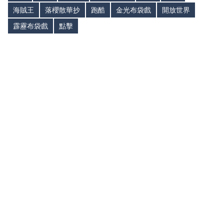
海賊王
落櫻散華抄
跑酷
金光布袋戲
開放世界
霹靂布袋戲
點擊