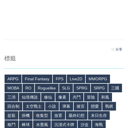
分享
標籤
ARPG
Final Fantasy
FPS
Live2D
MMORPG
MOBA
RO
Roguelike
SLG
SPRG
SRPG
三國
三消
仙境傳說
修仙
像素
共鬥
冒險
和風
回合制
太空戰士
小說
彈幕
後宮
戀愛
戰棋
捉寵
掛機
收集型
放置
最終幻想
末日生存
格鬥
棒球
水墨風
沉浸式卡牌
沙盒
海戰