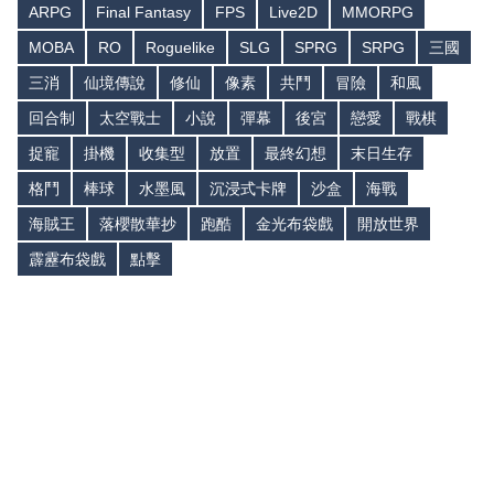
ARPG
Final Fantasy
FPS
Live2D
MMORPG
MOBA
RO
Roguelike
SLG
SPRG
SRPG
三國
三消
仙境傳說
修仙
像素
共鬥
冒險
和風
回合制
太空戰士
小說
彈幕
後宮
戀愛
戰棋
捉寵
掛機
收集型
放置
最終幻想
末日生存
格鬥
棒球
水墨風
沉浸式卡牌
沙盒
海戰
海賊王
落櫻散華抄
跑酷
金光布袋戲
開放世界
霹靂布袋戲
點擊