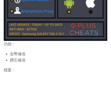
功能：
金幣修改
鑽石修改
檔案：