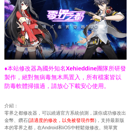
♦本站修改器為國外知名Xehieddine團隊所研發
製作，絕對無病毒無木馬置入，所有檔案皆以
防毒軟體掃描過，請放心下載安心使用。
介紹：
零界之都修改器，可以繞過官方系統偵測，讓你成功修改出
金幣、鑽石(
請適度的修改，以免被發現作弊
)，支持最新版
本的零界之都，在Android和iOS中輕鬆做修改。簡單實