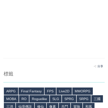
分享
標籤
ARPG
Final Fantasy
FPS
Live2D
MMORPG
MOBA
RO
Roguelike
SLG
SPRG
SRPG
三國
三消
仙境傳說
修仙
像素
共鬥
冒險
和風