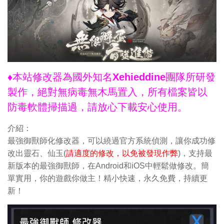
♦本站修改器為國外知名Xehieddine團隊所研發
製作，絕對無病毒無木馬置入，所有檔案皆以
防毒軟體掃描過，請放心下載安心使用。
介紹：
最強御獸師化修改器，可以繞過官方系統偵測，讓你成功修
改出靈石、仙玉(
請適度的修改，以免被發現作弊
)，支持最
新版本的最強御獸師，在Android和iOS中輕鬆做修改。簡
單實用，你的遊戲你做主！精小快速，永久免費，持續更
新！