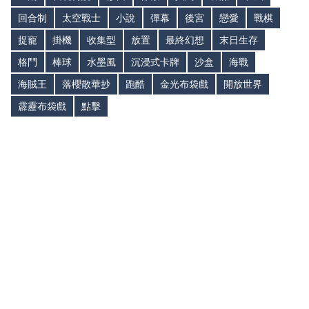
回合制
太空戰士
小說
彈幕
後宮
戀愛
戰棋
捉寵
掛機
收集型
放置
最終幻想
末日生存
格鬥
棒球
水墨風
沉浸式卡牌
沙盒
海戰
海賊王
落櫻散華抄
跑酷
金光布袋戲
開放世界
霹靂布袋戲
點擊