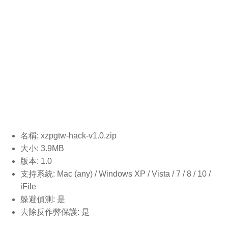
名稱: xzpgtw-hack-v1.0
.zip
大小: 3.9MB
版本: 1.0
支持系統: Mac (any) / Windows XP / Vista / 7 / 8 / 10 /
iFile
躲避偵測: 是
去除反作弊保護: 是