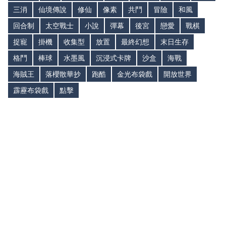
三消
仙境傳說
修仙
像素
共鬥
冒險
和風
回合制
太空戰士
小說
彈幕
後宮
戀愛
戰棋
捉寵
掛機
收集型
放置
最終幻想
末日生存
格鬥
棒球
水墨風
沉浸式卡牌
沙盒
海戰
海賊王
落櫻散華抄
跑酷
金光布袋戲
開放世界
霹靂布袋戲
點擊