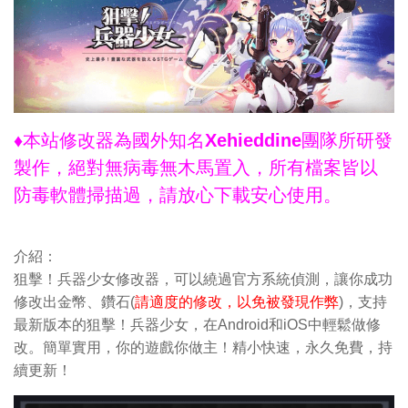
♦本站修改器為國外知名Xehieddine團隊所研發
製作，絕對無病毒無木馬置入，所有檔案皆以
防毒軟體掃描過，請放心下載安心使用。
介紹：
狙擊！兵器少女修改器，可以繞過官方系統偵測，讓你成功
修改出金幣、鑽石(
請適度的修改，以免被發現作弊
)，支持
最新版本的狙擊！兵器少女，在Android和iOS中輕鬆做修
改。簡單實用，你的遊戲你做主！精小快速，永久免費，持
續更新！