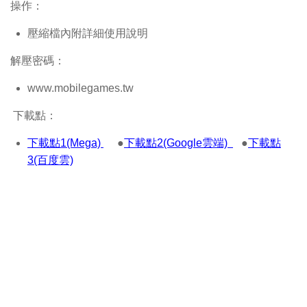
操作：
壓縮檔內附詳細使用說明
解壓密碼：
www.mobilegames.tw
下載點：
下載點1(Mega)
●
下載點2(Google雲端)
●
下載點
3(百度雲)