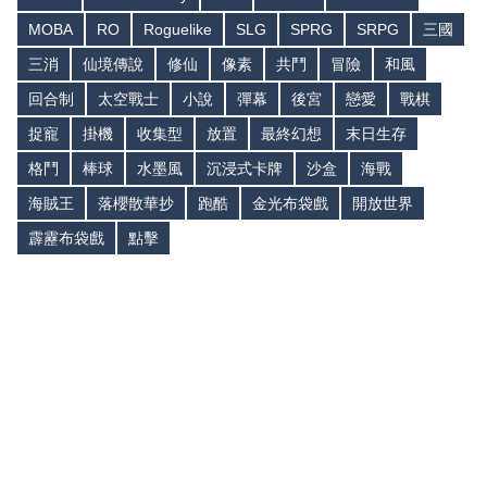
MOBA
RO
Roguelike
SLG
SPRG
SRPG
三國
三消
仙境傳說
修仙
像素
共鬥
冒險
和風
回合制
太空戰士
小說
彈幕
後宮
戀愛
戰棋
捉寵
掛機
收集型
放置
最終幻想
末日生存
格鬥
棒球
水墨風
沉浸式卡牌
沙盒
海戰
海賊王
落櫻散華抄
跑酷
金光布袋戲
開放世界
霹靂布袋戲
點擊