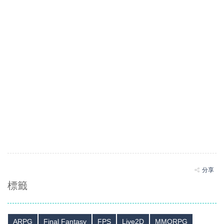
分享
標籤
ARPG
Final Fantasy
FPS
Live2D
MMORPG