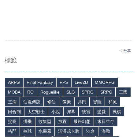
分享
標籤
ARPG
Final Fantasy
FPS
Live2D
MMORPG
MOBA
RO
Roguelike
SLG
SPRG
SRPG
三國
三消
仙境傳說
修仙
像素
共鬥
冒險
和風
回合制
太空戰士
小說
彈幕
後宮
戀愛
戰棋
捉寵
掛機
收集型
放置
最終幻想
末日生存
格鬥
棒球
水墨風
沉浸式卡牌
沙盒
海戰