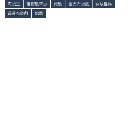
海賊王
落櫻散華抄
跑酷
金光布袋戲
開放世界
霹靂布袋戲
點擊