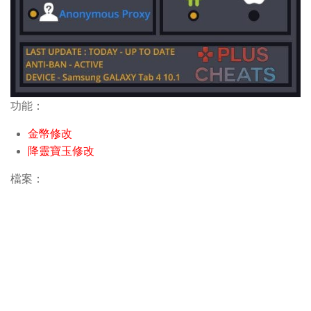
功能：
金幣修改
降靈寶玉修改
檔案：