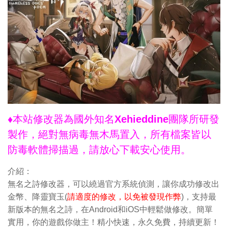
♦本站修改器為國外知名Xehieddine團隊所研發
製作，絕對無病毒無木馬置入，所有檔案皆以
防毒軟體掃描過，請放心下載安心使用。
介紹：
無名之詩修改器，可以繞過官方系統偵測，讓你成功修改出
金幣、降靈寶玉(
請適度的修改，以免被發現作弊
)，支持最
新版本的無名之詩，在Android和iOS中輕鬆做修改。簡單
實用，你的遊戲你做主！精小快速，永久免費，持續更新！