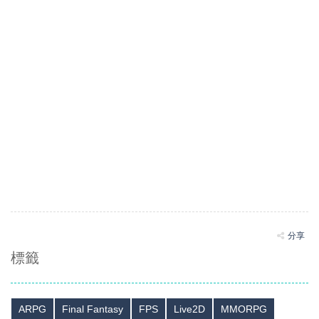
分享
標籤
ARPG
Final Fantasy
FPS
Live2D
MMORPG