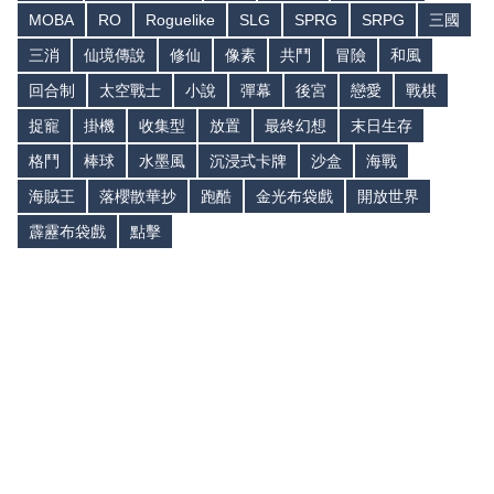
MOBA
RO
Roguelike
SLG
SPRG
SRPG
三國
三消
仙境傳說
修仙
像素
共鬥
冒險
和風
回合制
太空戰士
小說
彈幕
後宮
戀愛
戰棋
捉寵
掛機
收集型
放置
最終幻想
末日生存
格鬥
棒球
水墨風
沉浸式卡牌
沙盒
海戰
海賊王
落櫻散華抄
跑酷
金光布袋戲
開放世界
霹靂布袋戲
點擊