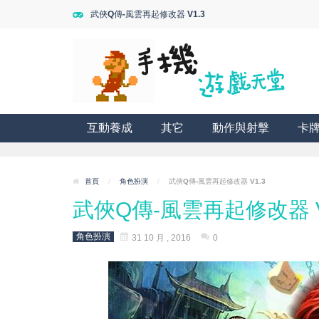
武俠Q傳-風雲再起修改器 V1.3
互動養成
其它
動作與射擊
卡
首頁
/
角色扮演
/
武俠Q傳-風雲再起修改器 V1.3
武俠Q傳-風雲再起修改器 V
角色扮演
31 10 月 , 2016
0