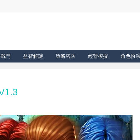
牌戰鬥
益智解謎
策略塔防
經營模擬
角色扮
1.3