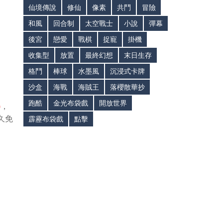
仙境傳說
修仙
像素
共鬥
冒險
和風
回合制
太空戰士
小說
彈幕
後宮
戀愛
戰棋
捉寵
掛機
收集型
放置
最終幻想
末日生存
格鬥
棒球
水墨風
沉浸式卡牌
沙盒
海戰
海賊王
落櫻散華抄
跑酷
金光布袋戲
開放世界
)
，
久免
霹靂布袋戲
點擊