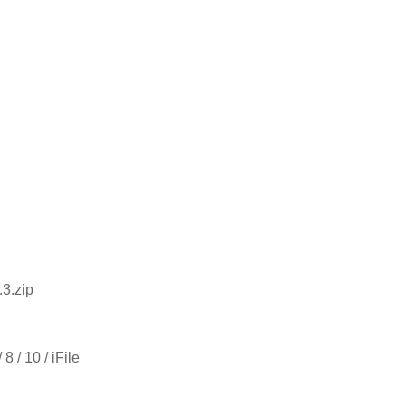
.3.
zip
 / 10 / iFile