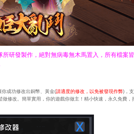
ne團隊所研發製作，絕對無病毒無木馬置入，所有檔案
。
你成功修改出銅幣、黃金(
請適度的修改，以免被發現作弊
)，
S中輕鬆做修改。簡單實用，你的遊戲你做主！精小快速，永久免費，