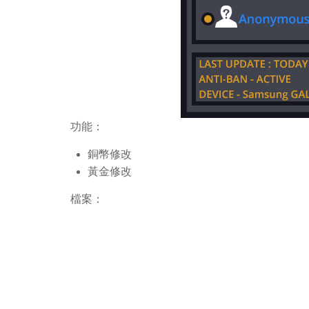
功能：
銅幣修改
黃金修改
檔案：