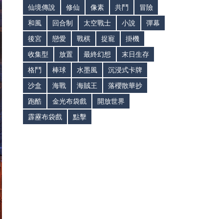
仙境傳說
修仙
像素
共鬥
冒險
和風
回合制
太空戰士
小說
彈幕
後宮
戀愛
戰棋
捉寵
掛機
收集型
放置
最終幻想
末日生存
格鬥
棒球
水墨風
沉浸式卡牌
沙盒
海戰
海賊王
落櫻散華抄
跑酷
金光布袋戲
開放世界
霹靂布袋戲
點擊