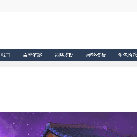
牌戰鬥
益智解謎
策略塔防
經營模擬
角色扮