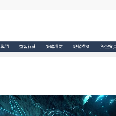
牌戰鬥
益智解謎
策略塔防
經營模擬
角色扮