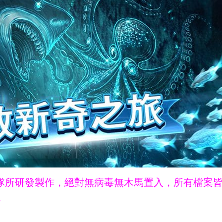
ne團隊所研發製作，絕對無病毒無木馬置入，所有檔案
。