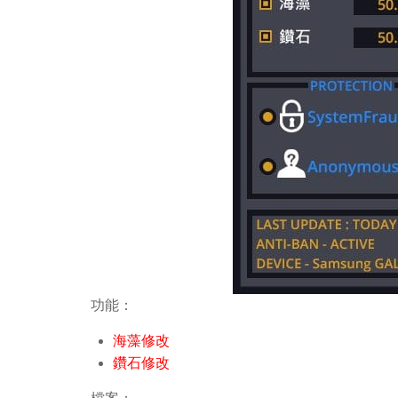
功能：
海藻修改
鑽石修改