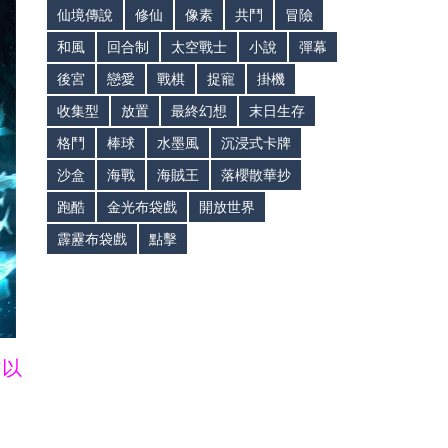
仙境傳說
修仙
像素
共鬥
冒險
和風
回合制
太空戰士
小說
彈幕
後宮
戀愛
戰棋
捉寵
掛機
收集型
放置
最終幻想
末日生存
格鬥
棒球
水墨風
沉浸式卡牌
沙盒
海戰
海賊王
落櫻散華抄
跑酷
金光布袋戲
開放世界
霹靂布袋戲
點擊
皆以