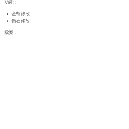
功能：
金幣修改
鑽石修改
檔案：