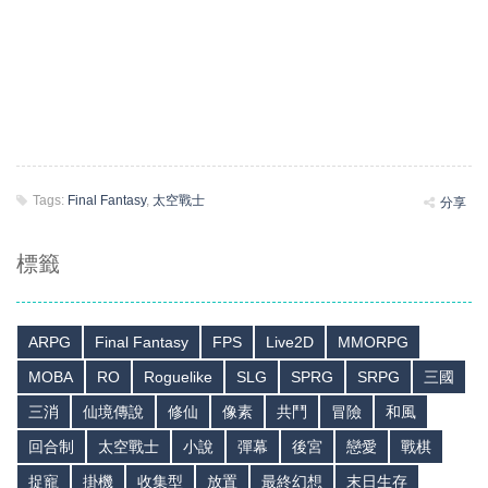
Tags:
Final Fantasy
,
太空戰士
分享
標籤
ARPG
Final Fantasy
FPS
Live2D
MMORPG
MOBA
RO
Roguelike
SLG
SPRG
SRPG
三國
三消
仙境傳說
修仙
像素
共鬥
冒險
和風
回合制
太空戰士
小說
彈幕
後宮
戀愛
戰棋
捉寵
掛機
收集型
放置
最終幻想
末日生存