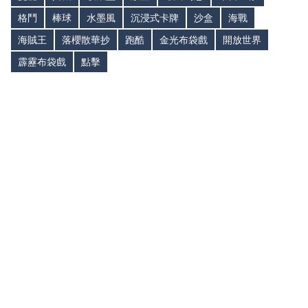
格鬥
棒球
水墨風
沉浸式卡牌
沙盒
海戰
海賊王
落櫻散華抄
跑酷
金光布袋戲
開放世界
霹靂布袋戲
點擊