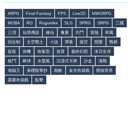
ARPG
Final Fantasy
FPS
Live2D
MMORPG
MOBA
RO
Roguelike
SLG
SPRG
SRPG
三國
三消
仙境傳說
修仙
像素
共鬥
冒險
和風
回合制
太空戰士
小說
彈幕
後宮
戀愛
戰棋
捉寵
掛機
收集型
放置
最終幻想
末日生存
格鬥
棒球
水墨風
沉浸式卡牌
沙盒
海戰
海賊王
落櫻散華抄
跑酷
金光布袋戲
開放世界
霹靂布袋戲
點擊