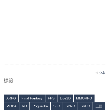
分享
標籤
ARPG
Final Fantasy
FPS
Live2D
MMORPG
MOBA
RO
Roguelike
SLG
SPRG
SRPG
三國