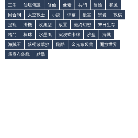
三消
仙境傳說
修仙
像素
共鬥
冒險
和風
回合制
太空戰士
小說
彈幕
後宮
戀愛
戰棋
捉寵
掛機
收集型
放置
最終幻想
末日生存
格鬥
棒球
水墨風
沉浸式卡牌
沙盒
海戰
海賊王
落櫻散華抄
跑酷
金光布袋戲
開放世界
霹靂布袋戲
點擊