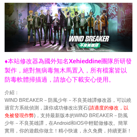
♦本站修改器為國外知名Xehieddine團隊所研發
製作，絕對無病毒無木馬置入，所有檔案皆以
防毒軟體掃描過，請放心下載安心使用。
介紹：
WIND BREAKER－防風少年－不良英雄譚修改器，可以繞
過官方系統偵測，讓你成功修改出寶石(
請適度的修改，以
免被發現作弊
)，支持最新版本的WIND BREAKER－防風
少年－不良英雄譚，在Android和iOS中輕鬆做修改。簡單
實用，你的遊戲你做主！精小快速，永久免費，持續更新！