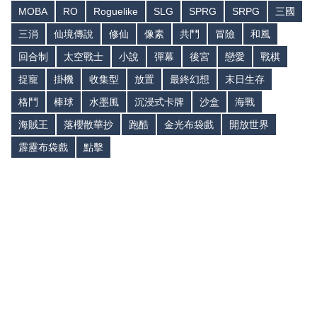
MOBA
RO
Roguelike
SLG
SPRG
SRPG
三國
三消
仙境傳說
修仙
像素
共鬥
冒險
和風
回合制
太空戰士
小說
彈幕
後宮
戀愛
戰棋
捉寵
掛機
收集型
放置
最終幻想
末日生存
格鬥
棒球
水墨風
沉浸式卡牌
沙盒
海戰
海賊王
落櫻散華抄
跑酷
金光布袋戲
開放世界
霹靂布袋戲
點擊