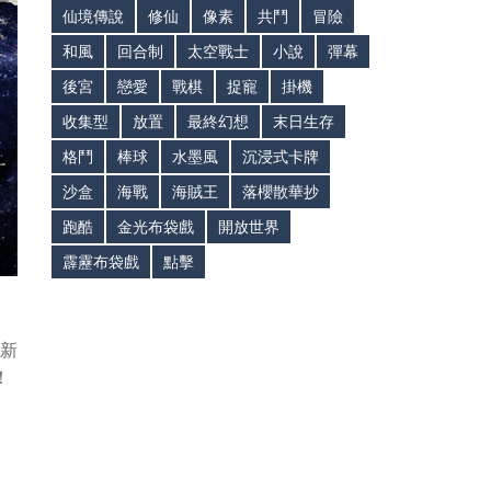
仙境傳說
修仙
像素
共鬥
冒險
和風
回合制
太空戰士
小說
彈幕
後宮
戀愛
戰棋
捉寵
掛機
收集型
放置
最終幻想
末日生存
格鬥
棒球
水墨風
沉浸式卡牌
沙盒
海戰
海賊王
落櫻散華抄
跑酷
金光布袋戲
開放世界
霹靂布袋戲
點擊
新
！