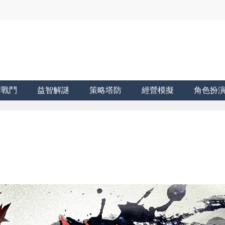
牌戰鬥
益智解謎
策略塔防
經營模擬
角色扮