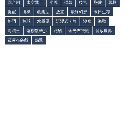
回合制
太空戰士
小說
彈幕
後宮
戀愛
戰棋
捉寵
掛機
收集型
放置
最終幻想
末日生存
格鬥
棒球
水墨風
沉浸式卡牌
沙盒
海戰
海賊王
落櫻散華抄
跑酷
金光布袋戲
開放世界
霹靂布袋戲
點擊