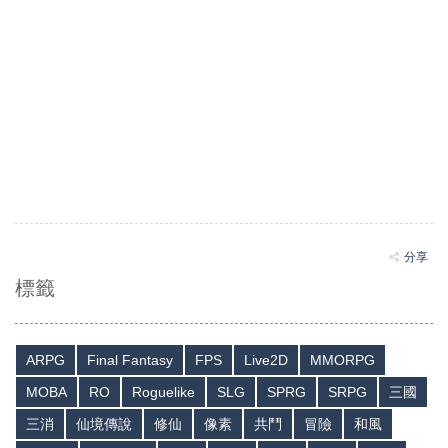
分享
標籤
ARPG
Final Fantasy
FPS
Live2D
MMORPG
MOBA
RO
Roguelike
SLG
SPRG
SRPG
三國
三消
仙境傳說
修仙
像素
共鬥
冒險
和風