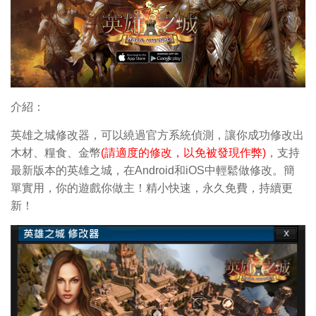
介紹：
英雄之城修改器，可以繞過官方系統偵測，讓你成功修改出
木材、糧食、金幣
(請適度的修改，以免被發現作弊)
，支持
最新版本的英雄之城，在Android和iOS中輕鬆做修改。簡
單實用，你的遊戲你做主！精小快速，永久免費，持續更
新！