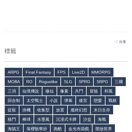
分享
標籤
ARPG
Final Fantasy
FPS
Live2D
MMORPG
MOBA
RO
Roguelike
SLG
SPRG
SRPG
三國
三消
仙境傳說
修仙
像素
共鬥
冒險
和風
回合制
太空戰士
小說
彈幕
後宮
戀愛
戰棋
捉寵
掛機
收集型
放置
最終幻想
末日生存
格鬥
棒球
水墨風
沉浸式卡牌
沙盒
海戰
海賊王
落櫻散華抄
跑酷
金光布袋戲
開放世界