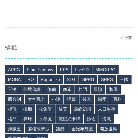
分享
標籤
ARPG
Final Fantasy
FPS
Live2D
MMORPG
MOBA
RO
Roguelike
SLG
SPRG
SRPG
三國
三消
仙境傳說
修仙
像素
共鬥
冒險
和風
回合制
太空戰士
小說
彈幕
後宮
戀愛
戰棋
捉寵
掛機
收集型
放置
最終幻想
末日生存
格鬥
棒球
水墨風
沉浸式卡牌
沙盒
海戰
海賊王
落櫻散華抄
跑酷
金光布袋戲
開放世界