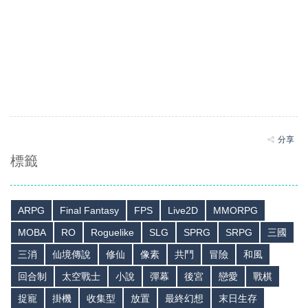
分享
標籤
ARPG
Final Fantasy
FPS
Live2D
MMORPG
MOBA
RO
Roguelike
SLG
SPRG
SRPG
三國
三消
仙境傳說
修仙
像素
共鬥
冒險
和風
回合制
太空戰士
小說
彈幕
後宮
戀愛
戰棋
捉寵
掛機
收集型
放置
最終幻想
末日生存