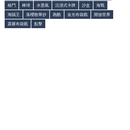
格鬥
棒球
水墨風
沉浸式卡牌
沙盒
海戰
海賊王
落櫻散華抄
跑酷
金光布袋戲
開放世界
霹靂布袋戲
點擊