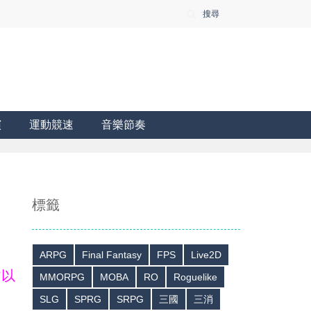
搜尋
演
運動競速
音樂節奏
標籤
ARPG
Final Fantasy
FPS
Live2D
皆以
MMORPG
MOBA
RO
Roguelike
SLG
SPRG
SRPG
三國
三消