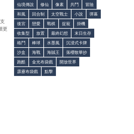
仙境傳說
修仙
像素
共鬥
冒險
和風
回合制
太空戰士
小說
彈幕
，支
後宮
戀愛
戰棋
捉寵
掛機
續更
收集型
放置
最終幻想
末日生存
格鬥
棒球
水墨風
沉浸式卡牌
沙盒
海戰
海賊王
落櫻散華抄
跑酷
金光布袋戲
開放世界
霹靂布袋戲
點擊