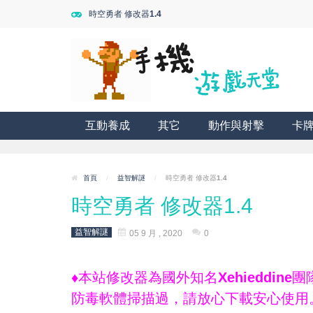
時空勇者 修改器1.4
互動養成
其它
動作與射擊
卡
首頁
/
益智解謎
/
時空勇者 修改器1.4
時空勇者 修改器1.4
益智解謎
05 9 月 , 2020
0
♦本站修改器為國外知名Xehieddi
防毒軟體掃描過，請放心下載安心使用