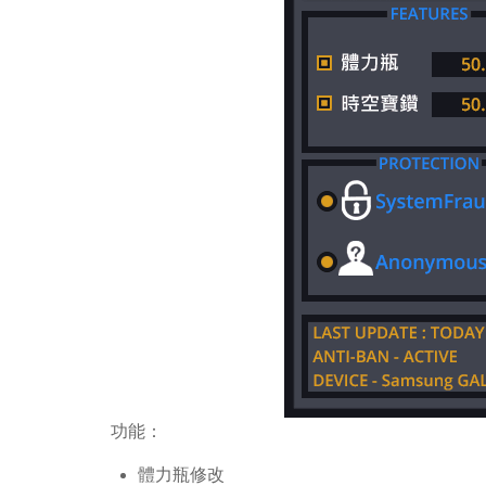
功能：
體力瓶修改