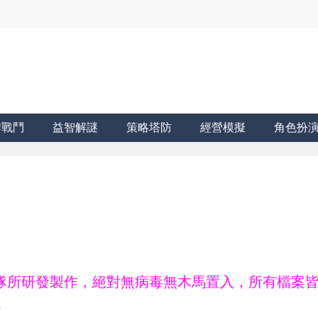
牌戰鬥
益智解謎
策略塔防
經營模擬
角色扮
ne團隊所研發製作，絕對無病毒無木馬置入，所有檔案
。