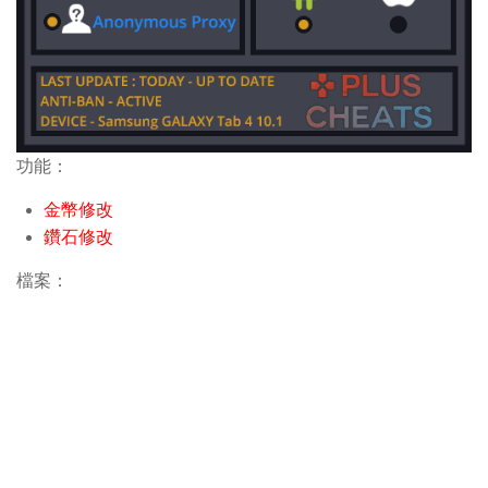
功能：
金幣修改
鑽石修改
檔案：