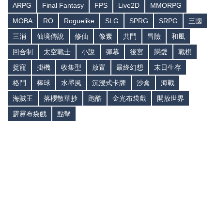
ARPG
Final Fantasy
FPS
Live2D
MMORPG
MOBA
RO
Roguelike
SLG
SPRG
SRPG
三國
三消
仙境傳說
修仙
像素
共鬥
冒險
和風
回合制
太空戰士
小說
彈幕
後宮
戀愛
戰棋
捉寵
掛機
收集型
放置
最終幻想
末日生存
格鬥
棒球
水墨風
沉浸式卡牌
沙盒
海戰
海賊王
落櫻散華抄
跑酷
金光布袋戲
開放世界
霹靂布袋戲
點擊