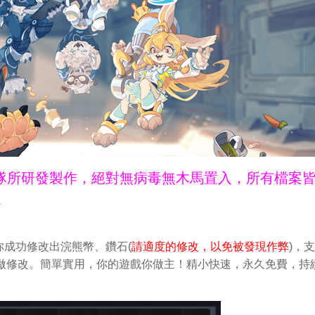
ne團隊所研發製作，絕對無病毒無木馬置入，所有檔案
。
成功修改出浣熊幣、鑽石(
請適度的修改，以免被發現作弊
)，
中輕鬆做修改。簡單實用，你的遊戲你做主！精小快速，永久免費，持