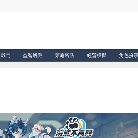
牌戰鬥
益智解謎
策略塔防
經營模擬
角色扮