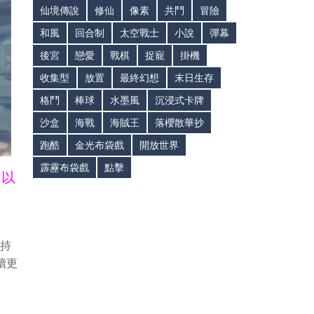
仙境傳說
修仙
像素
共鬥
冒險
和風
回合制
太空戰士
小說
彈幕
後宮
戀愛
戰棋
捉寵
掛機
收集型
放置
最終幻想
末日生存
格鬥
棒球
水墨風
沉浸式卡牌
沙盒
海戰
海賊王
落櫻散華抄
跑酷
金光布袋戲
開放世界
霹靂布袋戲
點擊
皆以
支持
續更